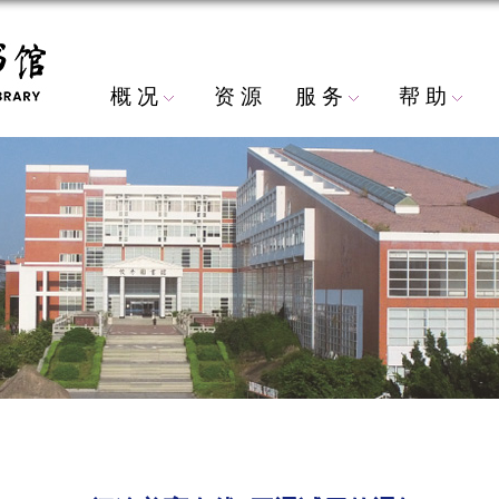
概 况
资 源
服 务
帮 助