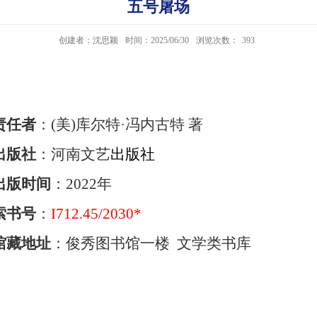
五号屠场
创建者：沈思颖
时间：2025/06/30
浏览次数：
393
责任者
：
(美)库尔特·冯内古特
著
出版社
：河南文艺
出版社
出版时间
：
2022年
索书号
：
I712.45/2030*
馆藏地址
：俊秀图书馆一楼 文学类书库