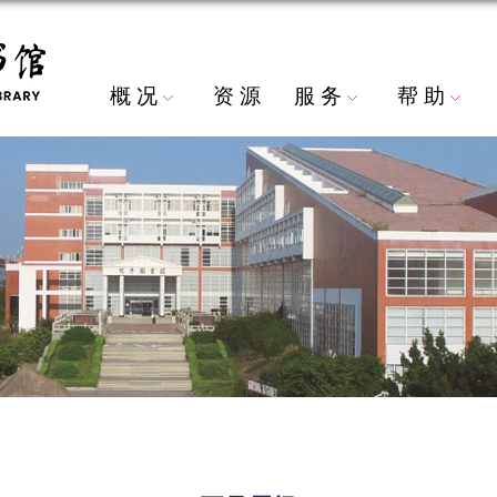
概 况
资 源
服 务
帮 助