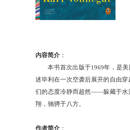
内容简介
：
本书首次出版于1969年，是
述毕利在一次空袭后展开的自由穿
们的态度冷静而超然——躲藏于水
翔，驰骋于八方。
作者简介
：