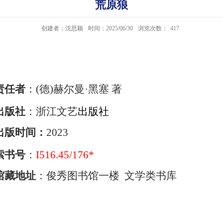
荒原狼
创建者：沈思颖
时间：2025/06/30
浏览次数：
417
责任者
：
(德)赫尔曼·黑塞
著
出版社
：浙江文艺
出版社
出版时间
：
2023
索书号
：
I516.45/176*
馆藏地址
：俊秀图书馆一楼 文学类书库