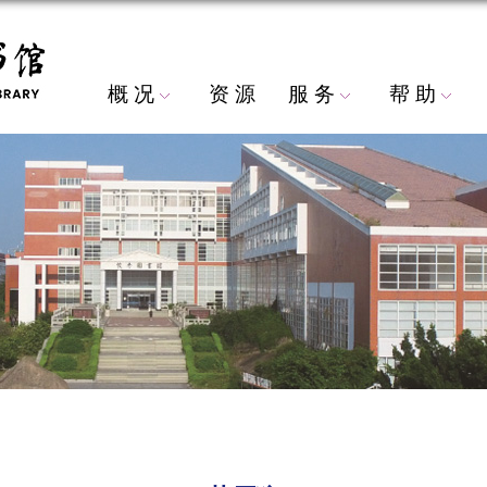
概 况
资 源
服 务
帮 助