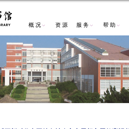
概 况
资 源
服 务
帮 助