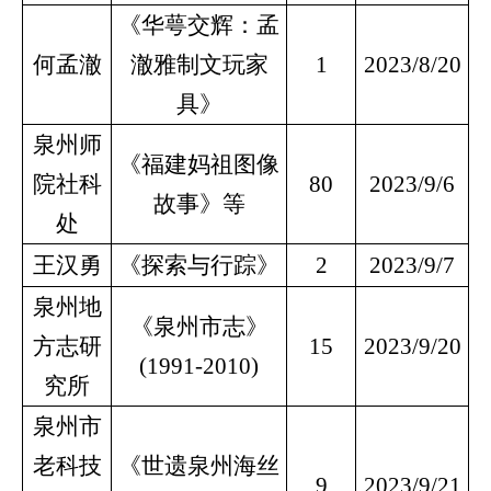
《华萼交辉：孟
何孟澈
澈雅制文玩家
1
2023/8/20
具》
泉州师
《福建妈祖图像
院社科
80
2023/9/6
故事》等
处
王汉勇
《探索与行踪》
2
2023/9/7
泉州地
《泉州市志》
方志研
15
2023/9/20
(1991-2010)
究所
泉州市
老科技
《世遗泉州海丝
9
2023/9/21