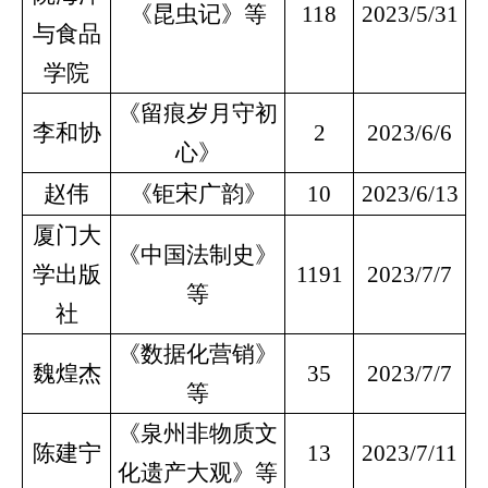
《昆虫记》等
118
2023/5/31
与食品
学院
《留痕岁月守初
李和协
2
2023/6/6
心》
赵伟
《钜宋广韵》
10
2023/6/13
厦门大
《中国法制史》
学出版
1191
2023/7/7
等
社
《数据化营销》
魏煌杰
35
2023/7/7
等
《泉州非物质文
陈建宁
13
2023/7/11
化遗产大观》等