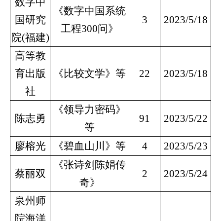
数字中
《数字中国系统
国研究
3
2023/5/18
工程300问》
院(福建)
高等教
育出版
《比较文学》等
22
2023/5/18
社
《领导力密码》
陈志勇
91
2023/5/22
等
廖榕光
《碧血山川》等
4
2023/5/23
《张诗剑陈娟传
蔡丽双
2
2023/5/24
奇》
泉州师
院海洋