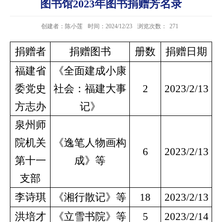
图书馆2023年图书捐赠芳名录
创建者：陈小莲
时间：2024/12/23
浏览次数：
271
捐赠者
捐赠图书
册数
捐赠日期
福建省
《全面建成小康
委党史
社会：福建大事
2
2023/2/13
方志办
记》
泉州师
院机关
《逸笔人物画构
6
2023/2/13
第十一
成》等
支部
李诗琪
《湘行散记》等
18
2023/2/13
洪培才
《立雪书院》等
5
2023/2/14