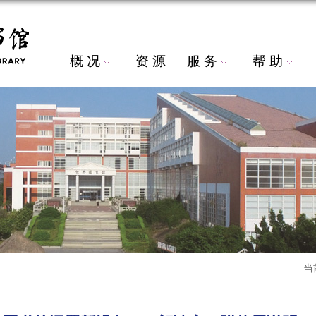
概 况
资 源
服 务
帮 助
当