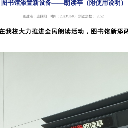
图书馆添置新设备——朗读亭（附使用说明）
创建者：连丽阳
时间：2023/03/03
浏览次数：
2052
我校大力推进全民朗读活动，图书馆新添两